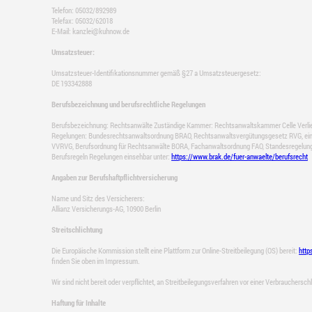
Telefon: 05032/892989
Telefax: 05032/62018
E-Mail: kanzlei@kuhnow.de
Umsatzsteuer:
Umsatzsteuer-Identifikationsnummer gemäß §27 a Umsatzsteuergesetz:
DE 193342888
Berufsbezeichnung und berufsrechtliche Regelungen
Berufsbezeichnung: Rechtsanwälte Zuständige Kammer: Rechtsanwaltskammer Celle Verliehe
Regelungen: Bundesrechtsanwaltsordnung BRAO, Rechtsanwaltsvergütungsgesetz RVG, ein
VVRVG, Berufsordnung für Rechtsanwälte BORA, Fachanwaltsordnung FAO, Standesregelung 
Berufsregeln Regelungen einsehbar unter:
https://www.brak.de/fuer-anwaelte/berufsrecht
Angaben zur Berufshaftpflichtversicherung
Name und Sitz des Versicherers:
Allianz Versicherungs-AG, 10900 Berlin
Streitschlichtung
Die Europäische Kommission stellt eine Plattform zur Online-Streitbeilegung (OS) bereit:
http
finden Sie oben im Impressum.
Wir sind nicht bereit oder verpflichtet, an Streitbeilegungsverfahren vor einer Verbrauchersc
Haftung für Inhalte