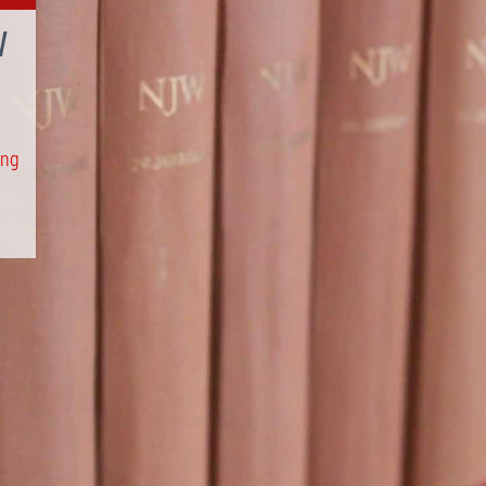
W
ung