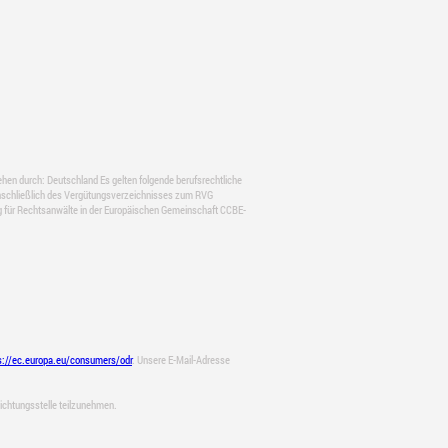
n durch: Deutschland Es gelten folgende berufsrechtliche
schließlich des Vergütungsverzeichnisses zum RVG
für Rechtsanwälte in der Europäischen Gemeinschaft CCBE-
s://ec.europa.eu/consumers/odr
. Unsere E-Mail-Adresse
hlichtungsstelle teilzunehmen.