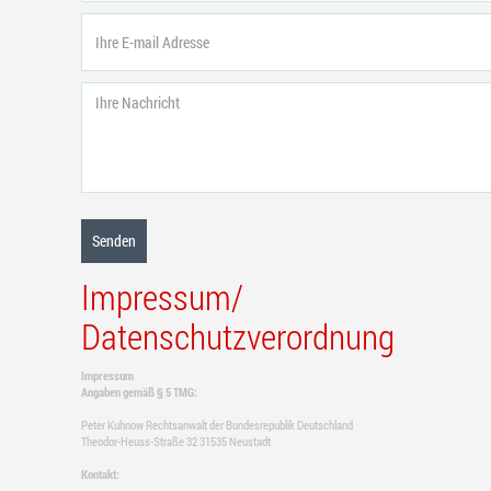
Impressum/
Datenschutzverordnung
Impressum
Angaben gemäß § 5 TMG:
Peter Kuhnow Rechtsanwalt der Bundesrepublik Deutschland
Theodor-Heuss-Straße 32 31535 Neustadt
Kontakt: